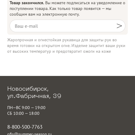
Товар закончился.
Вы можете подписаться на уведомление о
поступлении товара. Как только товар появится — мы
сообщим вам на электронную почту.
Жаропрочная и огнестойкая рукавица для защиты рук во
время готовки на открытом огне. Изделие защитит ваши руки
от высоких температур и предотвратит ожоги на коже
Новосибирск,
ул.Фабричная, 39
ПН—ВС 9:00 — 19:00
СБ 10:00 — 18:00
8-800-500-7763
ofis@summer-season.ru