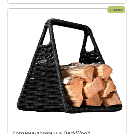
В наличии
Корзина-дровница DeckWood