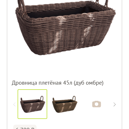
Дровница плетёная 45л (дуб омбре)