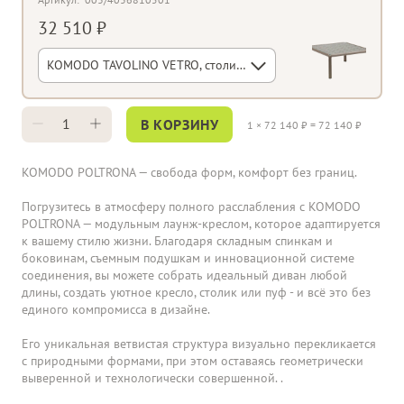
32 510 ₽
KOMODO TAVOLINO VETRO, столик пластиковый cо столешницей из стекла (tortora/тортора)
В КОРЗИНУ
1
×
72 140
₽ =
72 140
₽
KOMODO POLTRONA — свобода форм, комфорт без границ.
Погрузитесь в атмосферу полного расслабления с KOMODO
POLTRONA — модульным лаунж-креслом, которое адаптируется
к вашему стилю жизни. Благодаря складным спинкам и
боковинам, съемным подушкам и инновационной системе
соединения, вы можете собрать идеальный диван любой
длины, создать уютное кресло, столик или пуф - и всё это без
единого компромисса в дизайне.
Его уникальная ветвистая структура визуально перекликается
с природными формами, при этом оставаясь геометрически
выверенной и технологически совершенной. .