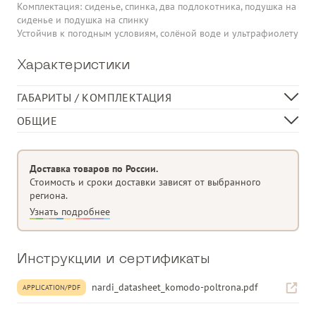
Комплектация: сиденье, спинка, два подлокотника, подушка на
сиденье и подушка на спинку
Устойчив к погодным условиям, солёной воде и ультрафиолету
Характеристики
ГАБАРИТЫ / КОМПЛЕКТАЦИЯ
Длина, см
79
ОБЩИЕ
Ширина, см
78
Модульная система сидений, конфигурируемая по желанию
Высота, см
88
Изделие для сборки
Доставка товаров по России.
Вес, кг
14,5
Произведено в Италии
Стоимость и сроки доставки зависят от выбранного
региона.
СОСТАВ
полипропиленовое стекловолокно,
Узнать подробнее
обработанное анти-УФ и окрашенное
в массе
Спинки и подлокотники, которые можно прикрепить со всех
Инструкции и сертификаты
сторон сиденья
Съемный. Матовая отделка
nardi_datasheet_komodo-poltrona.pdf
APPLICATION/PDF
Оснащен нескользящими ножками