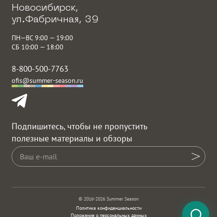
Подлокотник
Открытые подлокотники
Новосибирск,
Разрешённая нагрузка
120 кг
ул.Фабричная, 39
до
ПН—ВС 9:00 — 19:00
Подушка
Подушка опционально
СБ 10:00 — 18:00
8-800-500-7763
ofis@summer-season.ru
Подпишитесь, чтобы не пропустить
полезные материалы и обзоры
© 2016-2026 Summer Season
Политика конфиденциальности
Положение о персональных данных