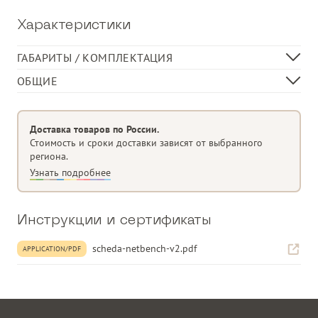
Характеристики
ГАБАРИТЫ / КОМПЛЕКТАЦИЯ
Длина, см
116
ОБЩИЕ
Ширина, см
70
Моноблочная скамья
Высота, см
96
Материал
полипропиленовое стекловолокно,
Доставка товаров по России.
обработанное анти-УФ и окрашенное
Стоимость и сроки доставки зависят от выбранного
в массе
региона.
Матовая отделка
Узнать подробнее
Оснащен нескользящими ножками
Подушка доступна под заказ
Инструкции и сертификаты
Перерабатываемая смола.
Категория
scheda-netbench-v2.pdf
Двухместный диван
APPLICATION/PDF
Материал изделия
стеклопластик
Тип поверхности/
Перфорация
плетения