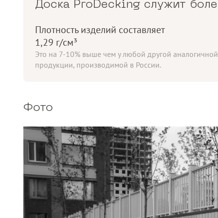
Доска ProDecking служит боле
Плотность изделий составляет
1,29 г/см³
Это на 7-10% выше чем у любой другой аналогичной
продукции, производимой в России.
Фото