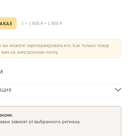
АКАЗ
1
×
1 800
₽ =
1 800
₽
о вы можете зарезервировать его. Как только товар
вам на электронную почту.
и
АЦИЯ
70
2500
оссии.
тавки зависят от выбранного региона.