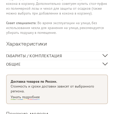
кокона в корзину. Дополнительно советуем купить стол-пуфик
из полимерной лозы и чехол для защиты от осадков (также
можно выбрать при добавлении в кокона в корзину).
Совет специалиста
: Во время эксплуатации на улице, без
использования чехла для хранения на улице, рекомендуется
убирать подушку в помещение.
Характеристики
ГАБАРИТЫ / КОМПЛЕКТАЦИЯ
Размер гамака, см
80 х 75 х 125 (±10 см)
ОБЩИЕ
Размер стойки, см
120 х 120 х 210
Жесткий каркас с устойчивой спинкой
Размер подушки, см
90 х 70 х 10
Усиленная стойка из металла
Доставка товаров по России.
Устойчивость к УФ и суровому климату
Стоимость и сроки доставки зависят от выбранного
региона.
Удобная подушка
Узнать подробнее
Цепочка и 2 карабина в комплекте
Материал изделия
полимерная лоза