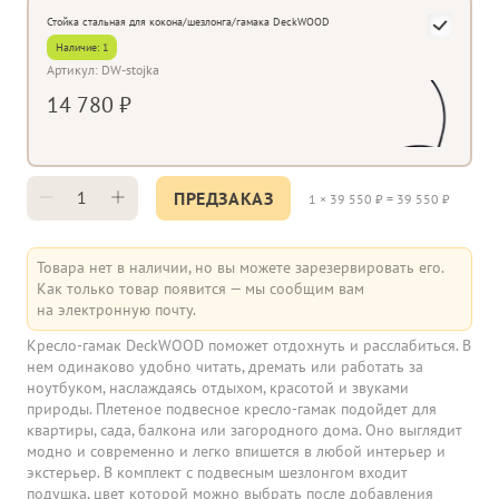
Стойка стальная для кокона/шезлонга/гамака DeckWOOD
Наличие: 1
Артикул: DW-stojka
14 780 ₽
ПРЕДЗАКАЗ
1
×
39 550
₽ =
39 550
₽
Товара нет в наличии, но вы можете зарезервировать его.
Как только товар появится — мы сообщим вам
на электронную почту.
Кресло-гамак DeckWOOD поможет отдохнуть и расслабиться. В
нем одинаково удобно читать, дремать или работать за
ноутбуком, наслаждаясь отдыхом, красотой и звуками
природы. Плетеное подвесное кресло-гамак подойдет для
квартиры, сада, балкона или загородного дома. Оно выглядит
модно и современно и легко впишется в любой интерьер и
экстерьер. В комплект с подвесным шезлонгом входит
подушка, цвет которой можно выбрать после добавления