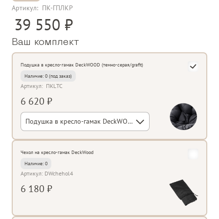
Артикул:
ПК-ГПЛКР
39 550
Ваш комплект
Подушка в кресло-гамак DeckWOOD (темно-серая/grafit)
Наличие:
0
Артикул:
ПКLТС
6 620 ₽
Подушка в кресло-гамак DeckWOOD (темно-серая/grafit)
Чехол на кресло-гамак DeckWood
Наличие: 0
Артикул: DWchehol4
6 180 ₽