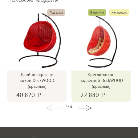
Похожие модели
Разрешённая нагрузка до
120 кг
Подушка
С подушкой на сидение
Под заказ
В наличии
Хит продаж
Обивка
Полиэстер
Двойное кресло-
Кресло-кокон
кокон DeckWOOD
подвесной DeckWOOD
(красный)
(красный)
40 820
22 880
1
/
4