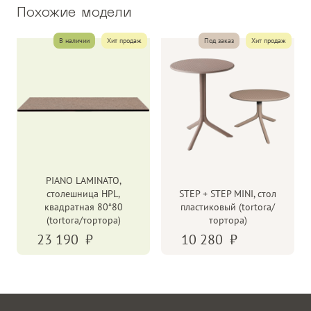
Похожие модели
В наличии
Хит продаж
Под заказ
Хит продаж
PIANO LAMINATO,
столешница HPL,
STEP + STEP MINI, стол
квадратная 80*80
пластиковый (tortora/
(tortora/тортора)
тортора)
23 190
10 280