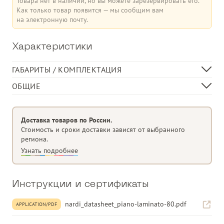
Товара нет в наличии, но вы можете зарезервировать его.
Как только товар появится — мы сообщим вам
на электронную почту.
Характеристики
ГАБАРИТЫ / КОМПЛЕКТАЦИЯ
Длина, см
69
ОБЩИЕ
Ширина, см
69
Круглая столешница Ø 70 см
Высота, см
1
Ламинат HPL
Доставка товаров по России.
Толщина
1 см
Стоимость и сроки доставки зависят от выбранного
региона.
Подходит для баз
FRASCA - CALICE - SCUDO - HIBISCUS -
Узнать подробнее
FLOWER - CLIP.
Категория
Обеденный стол
Материал изделия
ламинат HPL
Инструкции и сертификаты
Форма изделия
Круглая форма
nardi_datasheet_piano-laminato-80.pdf
APPLICATION/PDF