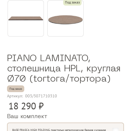
Под заказ
PIANO LAMINATO,
столешница HPL, круглая
Ø70 (tortora/тортора)
Под заказ
Артикул:
003/3071710310
18 290
Ваш комплект
BASE FRASCA HIGH FOLDING, подстолье металлическое барное складное