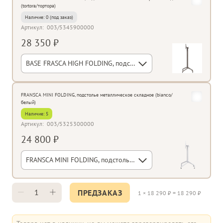
(tortora/тортора)
Наличие:
0
Артикул:
003/5345900000
28 350 ₽
BASE FRASCA HIGH FOLDING, подстолье металлическое барное складное (tortora/тортора)
FRANSCA MINI FOLDING, подстолье металлическое складное (bianco/
белый)
Наличие:
5
Артикул:
003/5325300000
24 800 ₽
FRANSCA MINI FOLDING, подстолье металлическое складное (bianco/белый)
ПРЕДЗАКАЗ
1
×
18 290
₽ =
18 290
₽