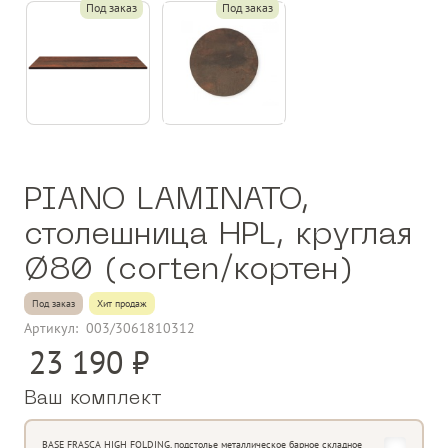
Под заказ
Под заказ
PIANO LAMINATO,
столешница HPL, круглая
Ø80 (corten/кортен)
Под заказ
Хит продаж
Артикул:
003/3061810312
23 190
Ваш комплект
BASE FRASCA HIGH FOLDING, подстолье металлическое барное складное