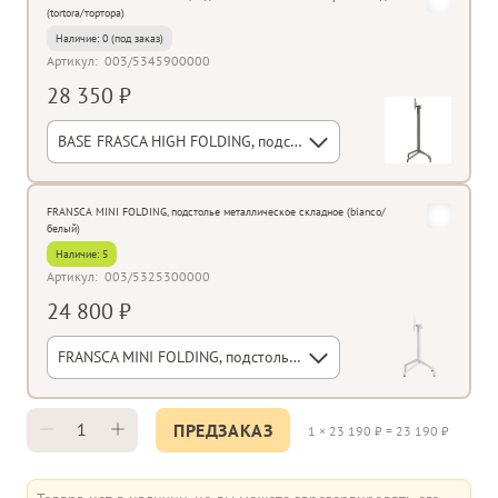
(tortora/тортора)
Наличие:
0
Артикул:
003/5345900000
28 350 ₽
BASE FRASCA HIGH FOLDING, подстолье металлическое барное складное (tortora/тортора)
FRANSCA MINI FOLDING, подстолье металлическое складное (bianco/
белый)
Наличие:
5
Артикул:
003/5325300000
24 800 ₽
FRANSCA MINI FOLDING, подстолье металлическое складное (bianco/белый)
ПРЕДЗАКАЗ
1
×
23 190
₽ =
23 190
₽