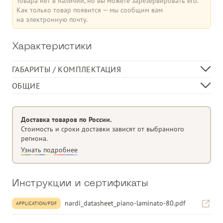
Товара нет в наличии, но вы можете зарезервировать его.
Как только товар появится — мы сообщим вам
на электронную почту.
Характеристики
ГАБАРИТЫ / КОМПЛЕКТАЦИЯ
Длина, см
80
ОБЩИЕ
Ширина, см
80
Круглая столешница Ø 80 см
Высота, см
1
Ламинат HPL
Доставка товаров по России.
Толщина
1 см
Стоимость и сроки доставки зависят от выбранного
региона.
Подходит для баз
FRASCA - CALICE - SCUDO - HIBISCUS -
Узнать подробнее
FLOWER - CLIP.
Категория
Обеденный стол
Материал изделия
ламинат HPL
Инструкции и сертификаты
Форма изделия
Круглая форма
nardi_datasheet_piano-laminato-80.pdf
APPLICATION/PDF