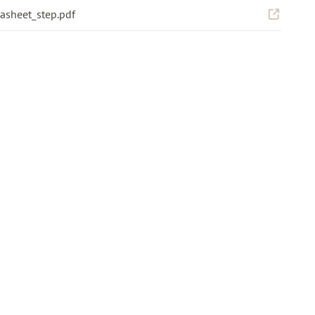
40 см / 76,5 см
tasheet_step.pdf
.
Обеденный стол
стеклопластик
Гладкий пластик
Круглая форма