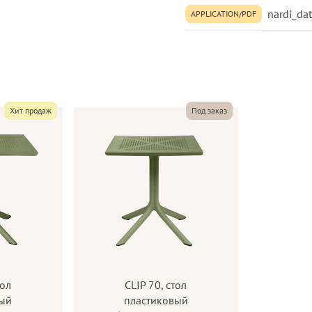
Возможность
nardi_da
APPLICATION/PDF
двойной высоты
Перерабатываемая смола
Категория
Материал изделия
Хит продаж
Под заказ
Тип поверхности/
плетения
Форма изделия
тол
CLIP 70, стол
вый
пластиковый