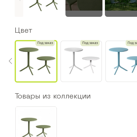
Цвет
заказ
Под заказ
Под заказ
Под з
Товары из коллекции