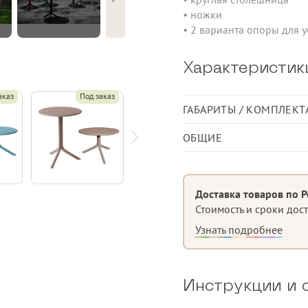
• ножки
• 2 варианта опоры для 
Характеристик
аказ
Под заказ
ГАБАРИТЫ / КОМПЛЕКТ
Длина, см
ОБЩИЕ
Ширина, см
Стол с центральной ножк
Высота, см
Материал
Доставка товаров по Р
Стоимость и сроки дос
Узнать подробнее
Съемный
Матовая отделка
Инструкции и 
Оснащен нескользящими