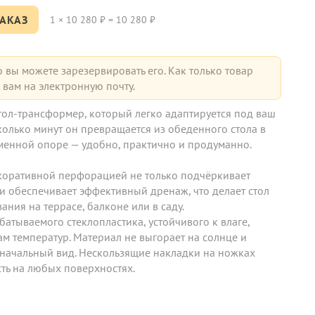
АКАЗ
1
×
10 280
₽ =
10 280
₽
о вы можете зарезервировать его. Как только товар
вам на электронную почту.
ол-трансформер, который легко адаптируется под ваш
сколько минут он превращается из обеденного стола в
менной опоре — удобно, практично и продуманно.
коративной перфорацией не только подчёркивает
и обеспечивает эффективный дренаж, что делает стол
ния на террасе, балконе или в саду.
атываемого стеклопластика, устойчивого к влаге,
ам температур. Материал не выгорает на солнце и
начальный вид. Нескользящие накладки на ножках
ть на любых поверхностях.