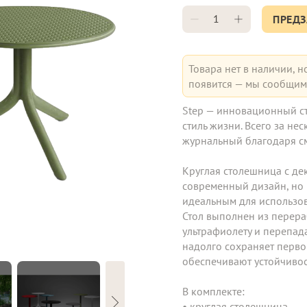
ПРЕДЗ
Товара нет в наличии, н
появится — мы сообщим 
Step — инновационный ст
стиль жизни. Всего за не
журнальный благодаря с
Круглая столешница с де
современный дизайн, но 
идеальным для использова
Стол выполнен из перераб
ультрафиолету и перепад
надолго сохраняет перво
обеспечивают устойчивос
В комплекте:
• круглая столешница