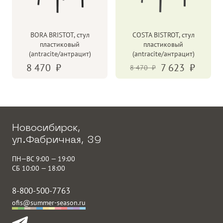
до
Подушка
Подушка опционально
BORA BRISTOT, стул
COSTA BISTROT, стул
Штабелируются
Y
пластиковый
пластиковый
(Стопируются)
(antracite/антрацит)
(antracite/антрацит)
8 470
7 623
8 470
Новосибирск,
ул.Фабричная, 39
ПН—ВС 9:00 — 19:00
СБ 10:00 — 18:00
8-800-500-7763
ofis@summer-season.ru