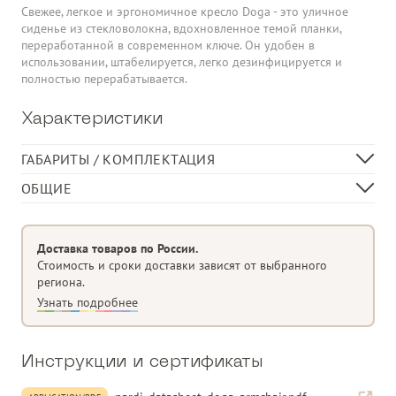
Свежее, легкое и эргономичное кресло Doga - это уличное
сиденье из стекловолокна, вдохновленное темой планки,
переработанной в современном ключе. Он удобен в
использовании, штабелируется, легко дезинфицируется и
полностью перерабатывается.
Характеристики
ГАБАРИТЫ / КОМПЛЕКТАЦИЯ
Длина, см
57
ОБЩИЕ
Ширина, см
60
Моноблочное кресло с подлокотниками
Высота, см
84
Материал
полипропиленовое стекловолокно,
Доставка товаров по России.
обработанное анти-УФ и окрашенное
Стоимость и сроки доставки зависят от выбранного
в массе
региона.
Матовая отделка
Узнать подробнее
Оснащен нескользящими ножками
Перерабатываемая смола.
Инструкции и сертификаты
Категория
Обеденный стул