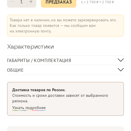
ПРЕДЗАКАЗ
1
×
2 750
₽ =
2 750
₽
Товара нет в наличии, но вы можете зарезервировать его.
Как только товар появится — мы сообщим вам
на электронную почту.
Характеристики
ГАБАРИТЫ / КОМПЛЕКТАЦИЯ
Ширина доски, мм
140
ОБЩИЕ
Толщина доски, мм
23
Материал изделия
ДПК (Древесно-Полимерный Композит)
В 1 кв.м, пог. м
7,14
Доставка товаров по России.
Стоимость и сроки доставки зависят от выбранного
региона.
Узнать подробнее