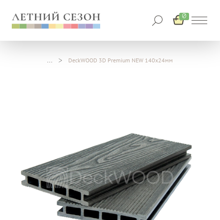
0
DeckWOOD 3D Premium NEW 140х24мм