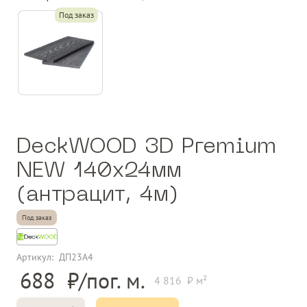
Под заказ
DeckWOOD 3D Premium
NEW 140х24мм
(антрацит, 4м)
Под заказ
Артикул:
ДП23А4
688
4 816