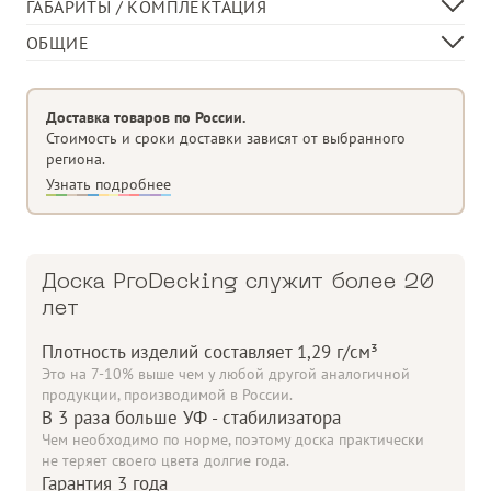
ГАБАРИТЫ / КОМПЛЕКТАЦИЯ
Ширина доски, мм
140
ОБЩИЕ
Толщина доски, мм
22
Материал изделия
ДПК (Древесно-Полимерный Композит)
В 1 кв.м, пог. м
7,14
Доставка товаров по России.
Стоимость и сроки доставки зависят от выбранного
региона.
Узнать подробнее
Доска ProDecking служит более 20
лет
Плотность изделий составляет 1,29 г/см³
Это на 7-10% выше чем у любой другой аналогичной
продукции, производимой в России.
В 3 раза больше УФ - стабилизатора
Чем необходимо по норме, поэтому доска практически
не теряет своего цвета долгие года.
Гарантия 3 года