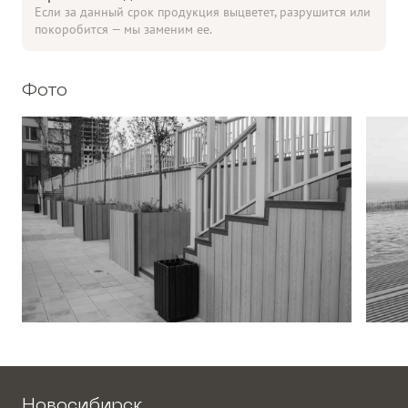
Если за данный срок продукция выцветет, разрушится или
покоробится — мы заменим ее.
Фото
Новосибирск,