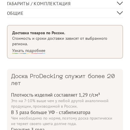
ГАБАРИТЫ / КОМПЛЕКТАЦИЯ
Ширина доски, мм
140
ОБЩИЕ
Толщина доски, мм
22
Материал изделия
ДПК (Древесно-Полимерный
Композит)
В 1 кв.м, пог. м
7,14
Доставка товаров по России.
Тип поверхности/
Вельвет/Дерево
Стоимость и сроки доставки зависят от выбранного
плетения
региона.
Разрешённая нагрузка
800 кг/кв.м
Узнать подробнее
до
Доска ProDecking служит более 20
лет
Плотность изделий составляет 1,29 г/см³
Это на 7-10% выше чем у любой другой аналогичной
продукции, производимой в России.
В 3 раза больше УФ - стабилизатора
Чем необходимо по норме, поэтому доска практически
не теряет своего цвета долгие года.
Гарантия 3 года