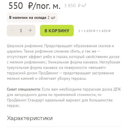
550
3 850
В наличии на складе
2 шт
В КОРЗИНУ
1
×
1 650
₽ =
1 650
₽
Широкое рифление. Предотвращает образование сколов и
царапин. Такое рифление сложнее сбить, а так же —
отсутствует эффект ряби в глазах, который свойственен доске
с мелким рифлением.; Уникальная форма канавок. Неглубокая
треугольная форма канавок на поверхности «вельвет«
террасной доски ПроДекинг — предотвращает застревание
мелких камней и облегчает уборку террасы.
Совет специалиста
: Если вам необходима террасная доска ДПК
для загородного дома по приемлемой стоимости, то
ПроДекинг Стандарт идеальный вариант для большинства
террас.
Характеристики