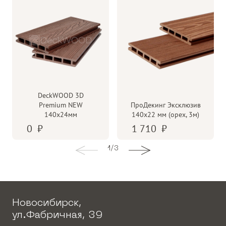
DeckWOOD 3D
Premium NEW
ПроДекинг Эксклюзив
140х24мм
140х22 мм (орех, 3м)
0
1 710
1
/
3
Новосибирск,
ул.Фабричная, 39