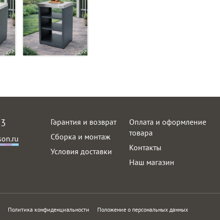
Материал корпуса модуля
Вес модуля в сборе - 75 (±
Материал корпуса модуля
Материал корпуса модуля 
Материал корпуса модуля 
+ 1,5 мм нержавеющая ст
пруток решетки – 6 мм, 
Материал столешницы
63
Гарантия и возврат
Оплата и оформление
Материал изделия
товара
Сборка и монтаж
on.ru
Контакты
Условия доставки
Наш магазин
Политика конфиденциальности
Положение о персональных данных