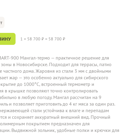
т
ЗИНУ
1
×
58 700
₽ =
58 700
₽
MART-900 Мангал-термо — практичное решение для
 зоны в Новосибирске. Подходит для террасы, патио
е частного дома. Жаровня из стали 3 мм с двойными
ает жар — это особенно актуально для сибирского
окрытие до 1000°С, встроенный термометр и
ия в крышке позволяют точно контролировать
табильно в любую погоду. Мангал рассчитан на 9
ль и позволяет приготовить до 4 кг мяса за один раз.
ержавеющей стали устойчива к влаге и перепадам
ется и сохраняет аккуратный внешний вид. Прочный
 полимерным покрытием предназначен для
ации. Выдвижной зольник, удобные полки и крючки для