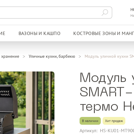
Н
Н
ИЕ
ВАЗОНЫ И КАШПО
КОСТРОВЫЕ ЗОНЫ И МАН
 хранение
Уличные кухни, барбекю
Модуль уличной кухни SM
Модуль 
SMART-
термо H
В наличии
Хит продаж
Артикул:
HS-KU01-MT90