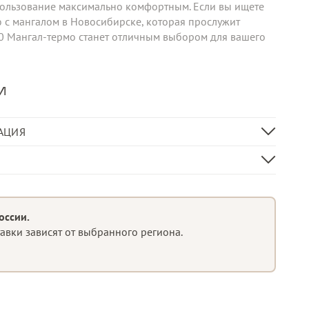
пользование максимально комфортным. Если вы ищете
с мангалом в Новосибирске, которая прослужит
0 Мангал-термо станет отличным выбором для вашего
и
АЦИЯ
ой/открытой крышкой мангала) -1116/1420 мм
ь 3 мм, термостойкое покрытие
 (столешница) – нержавеющая сталь, 1 мм
оссии.
тавки зависят от выбранного региона.
(боковые стенки, крючок для инструментов) – сталь 1,5
е
 (цоколь) – сталь 2 мм, полимерное покрытие
мм