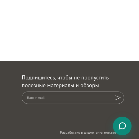
 (полки) – сталь 1 мм, полимерное покрытие
 0,5) кг
 (крышка) – сталь 1,5 мм, термостойкое покрытие
(зольник) – сталь 1 мм, термостойкое покрытие
(решетка-гриль) – сталь 1,5 мм, термостойкое покрытие
аль
нержавеющая сталь
пищевая нержавеющая сталь
Подпишитесь, чтобы не пропустить
Сталь
полезные материалы и обзоры
Разработано в диджитал-агентстве ADN