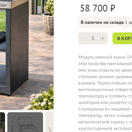
58 700
В наличии на складе
1 ш
В КОР
Модуль уличной кухни S
обустройства мангальной
или зоны отдыха во двор
стенками дольше удержив
климата. Термостойкое п
вентиляционные отверст
температуру и готовить с
шампуров или решётку-гри
Столешница из пищевой н
температур, легко очища
металлический каркас с
круглогодичной эксплуат