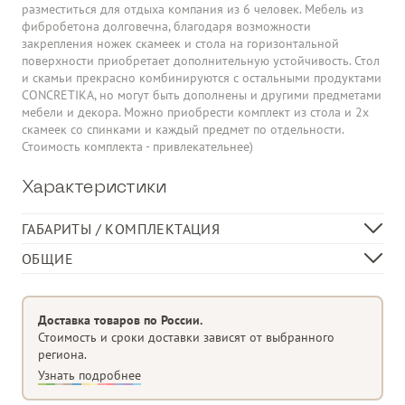
разместиться для отдыха компания из 6 человек. Мебель из
фибробетона долговечна, благодаря возможности
закрепления ножек скамеек и стола на горизонтальной
поверхности приобретает дополнительную устойчивость. Стол
и скамьи прекрасно комбинируются с остальными продуктами
CONCRETIKA, но могут быть дополнены и другими предметами
мебели и декора. Можно приобрести комплект из стола и 2х
скамеек со спинками и каждый предмет по отдельности.
Стоимость комплекта - привлекательнее)
Характеристики
ГАБАРИТЫ / КОМПЛЕКТАЦИЯ
Стол, см
150х75х76
ОБЩИЕ
Скамья, см
150 х 35 х 46
Материал изделия
Фибробетон
Доставка товаров по России.
Стоимость и сроки доставки зависят от выбранного
региона.
Узнать подробнее