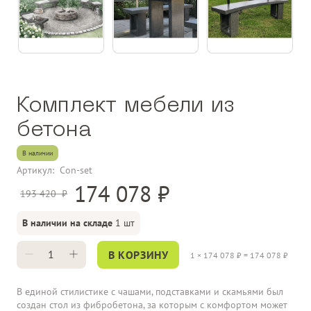
Комплект мебели из
бетона
В наличии
Артикул:
Con-set
174 078
193 420
В наличии на складе
1 шт
В КОРЗИНУ
1
×
174 078
₽ =
174 078
₽
В единой стилистике с чашами, подставками и скамьями был
создан стол из фибробетона, за которым с комфортом может