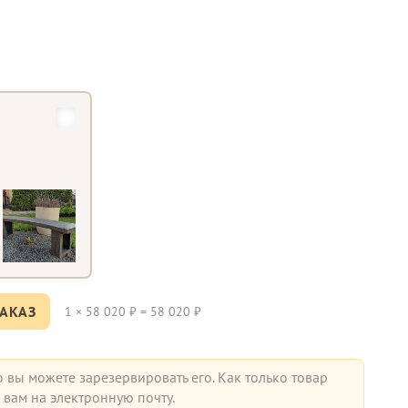
АКАЗ
1
×
58 020
₽ =
58 020
₽
о вы можете зарезервировать его. Как только товар
вам на электронную почту.