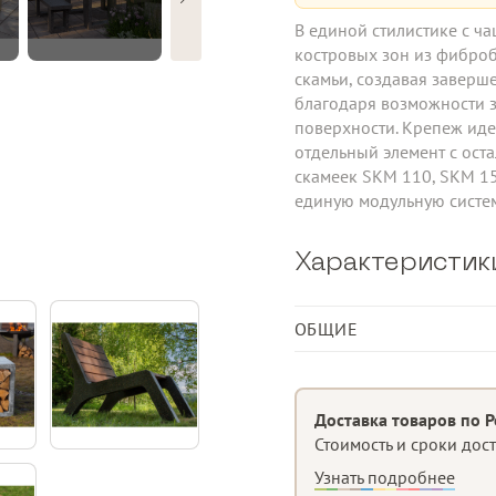
В единой стилистике с ч
костровых зон из фиброб
скамьи, создавая заверш
благодаря возможности 
поверхности. Крепеж иде
отдельный элемент с ос
скамеек SKM 110, SKM 15
единую модульную систе
Характеристик
ОБЩИЕ
Материал изделия
Доставка товаров по Р
Стоимость и сроки дос
Узнать подробнее