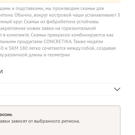
ашами и подставками, мы производим скамьи для
етона. Обычно, вокруг костровой чаши устанавливают 3
енный круг. Скамьи из фибробетона устойчивы
закрепления ножек лавки на горизонтальной
т в комплекте. Скамьи прекрасно комбинируются как
тальными продуктами CONCRETIKA. Также модели
0 и SKM 180 легко сочетаются между собой, создавая
му различной длины и геометрии
и
Фибробетон
оссии.
тавки зависят от выбранного региона.