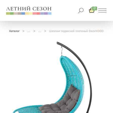
0
Каталог
Шезлонг подвесной плетеный DeckWOOD