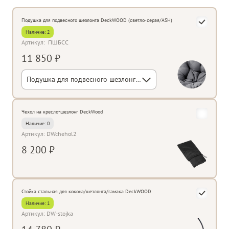
Подушка для подвесного шезлонга DeckWOOD (светло-серая/ASH)
Наличие:
2
Артикул:
ПШБСС
11 850 ₽
Подушка для подвесного шезлонга DeckWOOD (светло-серая/ASH)
Чехол на кресло-шезлонг DeckWood
Наличие: 0
Артикул: DWchehol2
8 200 ₽
Стойка стальная для кокона/шезлонга/гамака DeckWOOD
Наличие: 1
Артикул: DW-stojka