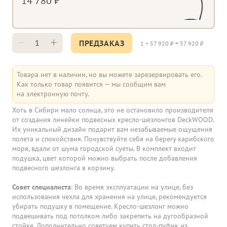
14 780 ₽
ПРЕДЗАКАЗ
1
×
57 920
₽ =
57 920
₽
Товара нет в наличии, но вы можете зарезервировать его.
Как только товар появится — мы сообщим вам
на электронную почту.
Хоть в Сибири мало солнца, это не остановило производителя
от создания линейки подвесных кресло-шезлонгов DeckWOOD.
Их уникальный дизайн подарит вам незабываемые ощущения
полета и спокойствия. Почувствуйте себя на берегу карибского
моря, вдали от шума городской суеты. В комплект входит
подушка, цвет которой можно выбрать после добавления
подвесного шезлонга в корзину.
Совет специалиста
: Во время эксплуатации на улице, без
использования чехла для хранения на улице, рекомендуется
убирать подушку в помещение. Кресло-шезлонг можно
подвешивать под потолком либо закрепить на дугообразной
стойке. Дополнительно советуем купить стол-пуфик из