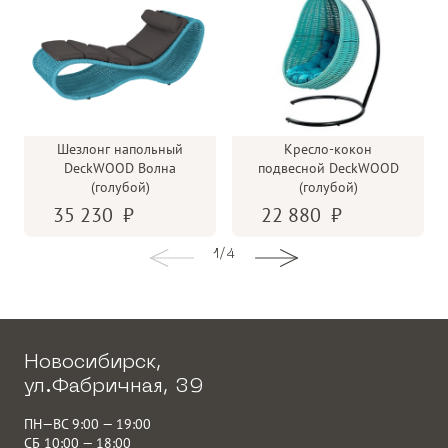
Шезлонг напольный
Кресло-кокон
DeckWOOD Волна
подвесной DeckWOOD
(голубой)
(голубой)
35 230
22 880
1
/
4
Новосибирск,
ул.Фабричная, 39
ПН—ВС 9:00 — 19:00
СБ 10:00 — 18:00