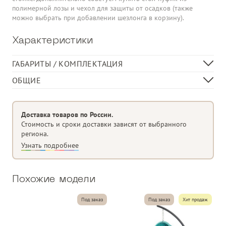
полимерной лозы и чехол для защиты от осадков (также
можно выбрать при добавлении шезлонга в корзину).
Характеристики
ГАБАРИТЫ / КОМПЛЕКТАЦИЯ
Габариты шезлонга, см
80 х 75 х 125 (±10 см)
ОБЩИЕ
Размер стойки, см
120 х 120 х 210 (±10 см)
Жесткий каркас с устойчивой спинкой
Размер подушки, см
120 х 70 х 10
Усиленная стойка из металла
Доставка товаров по России.
Устойчивость к УФ и суровому климату
Стоимость и сроки доставки зависят от выбранного
региона.
Большая удобная подушка
Узнать подробнее
Цепочка и 2 карабина в комплекте
Материал изделия
полимерная лоза
Похожие модели
Разрешённая нагрузка до
100 кг
Подушка
С подушкой под спину и сидение
Под заказ
Под заказ
Хит продаж
Обивка
Полиэстер