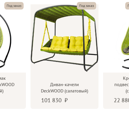
Под заказ
Под заказ
Разрешённая нагрузка до
Подушка
Обивка
мак
Кр
ckWOOD
Диван-качели
подве
й)
DeckWOOD (салатовый)
(
101 830
22 8