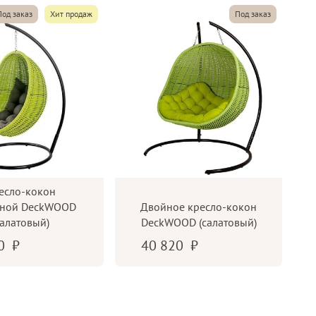
Под заказ
Хит продаж
Под заказ
100 кг
С подушкой под спину и сидение
Полиэстер
есло-кокон
сной DeckWOOD
Двойное кресло-кокон
салатовый)
DeckWOOD (салатовый)
80
40 820