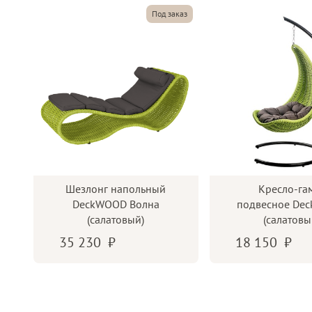
Под заказ
Шезлонг напольный
Кресло-га
DeckWOOD Волна
подвесное De
(салатовый)
(салатовы
35 230
18 150