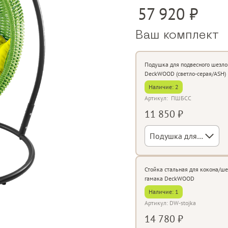
57 920
Ваш комплект
Подушка для подвесного шезло
DeckWOOD (светло-серая/ASH)
Наличие:
2
Артикул:
ПШБСС
11 850 ₽
Подушка для подвесного шезлонга DeckWOOD (светло-серая/ASH)
Стойка стальная для кокона/ше
гамака DeckWOOD
Наличие: 1
Артикул: DW-stojka
14 780 ₽