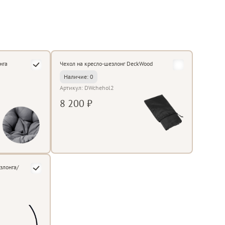
нга
Чехол на кресло-шезлонг DeckWood
Наличие: 0
Артикул: DWchehol2
8 200 ₽
злонга/