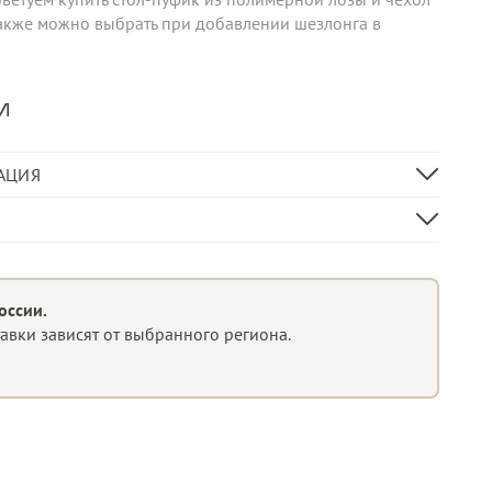
также можно выбрать при добавлении шезлонга в
и
АЦИЯ
80 х 75 х 125 (±10 см)
120 х 120 х 210 (±10 см)
ивой спинкой
120 х 70 х 10
алла
оссии.
тавки зависят от выбранного региона.
вому климату
а
комплекте
полимерная лоза