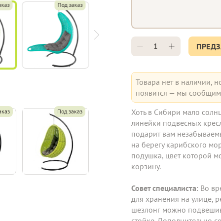
аказ
Под заказ
ПРЕДЗ
Товара нет в наличии, н
появится — мы сообщим 
Хоть в Сибири мало солнц
аказ
Под заказ
линейки подвесных крес
подарит вам незабываемы
на берегу карибского мор
подушка, цвет которой м
корзину.
Совет специалиста
: Во в
для хранения на улице, 
шезлонг можно подвешив
стойке. Дополнительно с