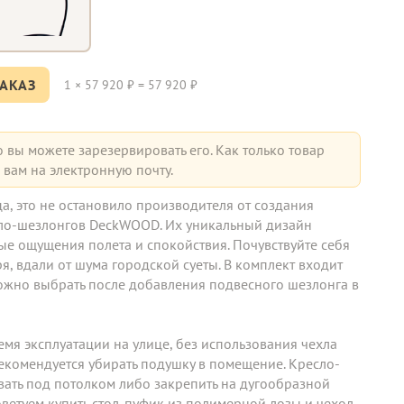
АКАЗ
1
×
57 920
₽ =
57 920
₽
о вы можете зарезервировать его. Как только товар
вам на электронную почту.
а, это не остановило производителя от создания
ло-шезлонгов DeckWOOD. Их уникальный дизайн
е ощущения полета и спокойствия. Почувствуйте себя
я, вдали от шума городской суеты. В комплект входит
ожно выбрать после добавления подвесного шезлонга в
ремя эксплуатации на улице, без использования чехла
рекомендуется убирать подушку в помещение. Кресло-
ать под потолком либо закрепить на дугообразной
оветуем купить стол-пуфик из полимерной лозы и чехол