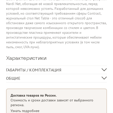
Nardi Net, обогащая её новой привлекательностью, перед
которой невозможно устоять. Разработанный для домашних
условий, но соответствующий требованиям сферы Contract,
журнальный стол Net Table - это отличный способ для
обстановки даже самого изысканного открытого пространства,
производя творческие комбинации со стилем и цветом. В
производстве пластика применяют красители и
антистатические процедуры, которые обеспечивают мебели
неизменность при неблагоприятных условиях (в том числе
пыль, смог, UVA-лучи).
Характеристики
ГАБАРИТЫ / КОМПЛЕКТАЦИЯ
Размер
400х400х400 мм
ОБЩИЕ
Категория
Кофейный столик
Материал изделия
стеклопластик
Доставка товаров по России.
Тип поверхности/плетения
Перфорация
Стоимость и сроки доставки зависят от выбранного
региона.
Узнать подробнее