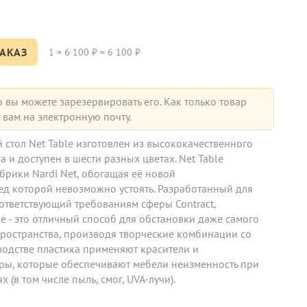
АКАЗ
1
×
6 100
₽ =
6 100
₽
о вы можете зарезервировать его. Как только товар
вам на электронную почту.
стол Net Table изготовлен из высококачественного
 и доступен в шести разных цветах. Net Table
рики Nardi Net, обогащая её новой
ед которой невозможно устоять. Разработанный для
ответствующий требованиям сферы Contract,
e - это отличный способ для обстановки даже самого
ространства, производя творческие комбинации со
зводстве пластика применяют красители и
ры, которые обеспечивают мебели неизменность при
 (в том числе пыль, смог, UVA-лучи).