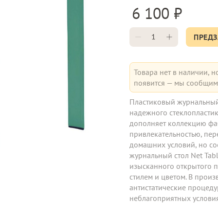
6 100
ПРЕДЗ
Товара нет в наличии, н
появится — мы сообщим 
Пластиковый журнальный 
надежного стеклопластика
дополняет коллекцию фаб
привлекательностью, пер
домашних условий, но со
журнальный стол Net Tabl
изысканного открытого п
стилем и цветом. В прои
антистатические процеду
неблагоприятных условиях