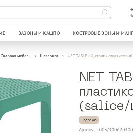
Н
Н
ИЕ
ВАЗОНЫ И КАШПО
КОСТРОВЫЕ ЗОНЫ И МАН
Садовая мебель
Шезлонги
NET TABLE 40, столик пластиковы
NET TAB
пластик
(salice/
Под заказ
Артикул:
003/40062040