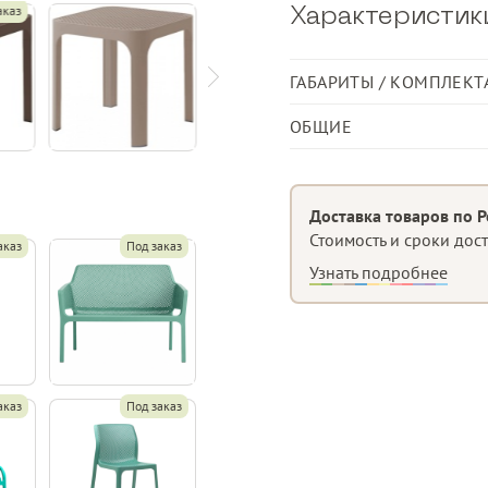
аказ
Характеристик
ГАБАРИТЫ / КОМПЛЕКТ
Размер
ОБЩИЕ
Категория
Материал изделия
Доставка товаров по Р
Стоимость и сроки дос
аказ
Под заказ
Тип поверхности/плетен
Узнать подробнее
аказ
Под заказ