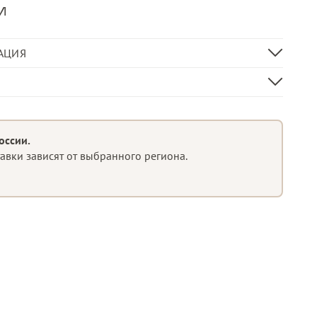
и
АЦИЯ
400х400х400 мм
Кофейный столик
стеклопластик
оссии.
тавки зависят от выбранного региона.
ия
Перфорация