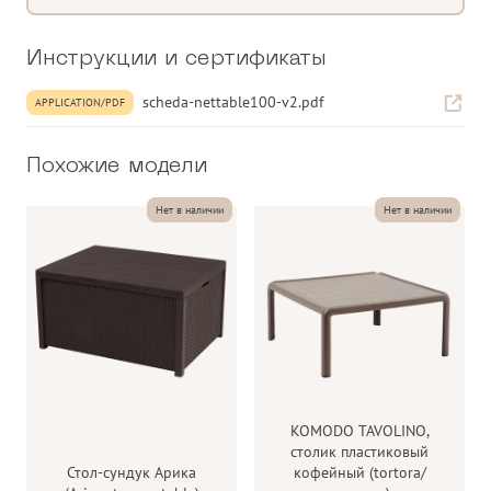
Оснащен нескользящими ножками
Перерабатываемая смола.
Инструкции и сертификаты
Категория
Кофейный столик
Материал изделия
scheda-nettable100-v2.pdf
стеклопластик
APPLICATION/PDF
Тип поверхности/
Перфорация
плетения
Похожие модели
Форма изделия
прямоугольная форма
Нет в наличии
Нет в наличии
KOMODO TAVOLINO,
столик пластиковый
Стол-сундук Арика
кофейный (tortora/