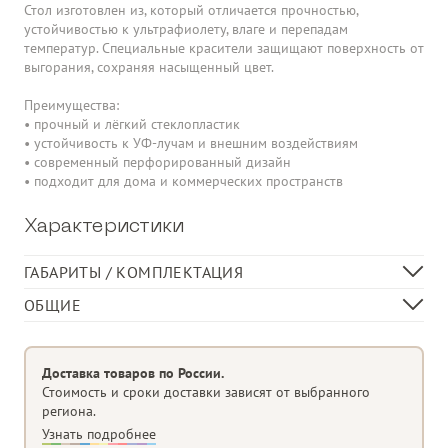
Стол изготовлен из, который отличается прочностью,
устойчивостью к ультрафиолету, влаге и перепадам
температур. Специальные красители защищают поверхность от
выгорания, сохраняя насыщенный цвет.
Преимущества:
• прочный и лёгкий стеклопластик
• устойчивость к УФ-лучам и внешним воздействиям
• современный перфорированный дизайн
• подходит для дома и коммерческих пространств
Характеристики
ГАБАРИТЫ / КОМПЛЕКТАЦИЯ
Длина, см
100
ОБЩИЕ
Ширина, см
60
Низкий стол
Высота, см
40
Материал
полипропиленовое стекловолокно,
Доставка товаров по России.
обработанное анти-УФ и окрашенное
Стоимость и сроки доставки зависят от выбранного
в массе
региона.
Матовая отделка
Узнать подробнее