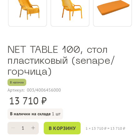
NET TABLE 100, стол
пластиковый (senape/
горчица)
В наличии
Артикул:
003/4006456000
13 710
В наличии на складе
1 шт
В КОРЗИНУ
1
×
13 710
₽ =
13 710
₽