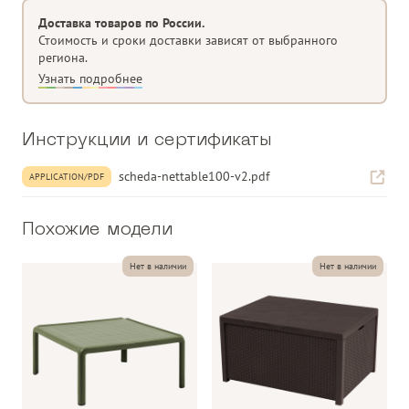
Высота, см
40
Материал
полипропиленовое стекловолокно,
Доставка товаров по России.
обработанное анти-УФ и окрашенное
Стоимость и сроки доставки зависят от выбранного
в массе
региона.
Матовая отделка
Узнать подробнее
Оснащен нескользящими ножками
Перерабатываемая смола.
Инструкции и сертификаты
Категория
Кофейный столик
Материал изделия
scheda-nettable100-v2.pdf
стеклопластик
APPLICATION/PDF
Тип поверхности/
Перфорация
плетения
Похожие модели
Форма изделия
прямоугольная форма
Нет в наличии
Нет в наличии