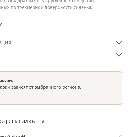
 из квадратных и закругленных отверстий,
ных по трехмерной поверхности сиденья.
и
АЦИЯ
59
61
80
полипропиленовое стекловолокно, обработанное анти-
оссии.
УФ и окрашенное в массе
тавки зависят от выбранного региона.
 ножками
сертификаты
каз
.