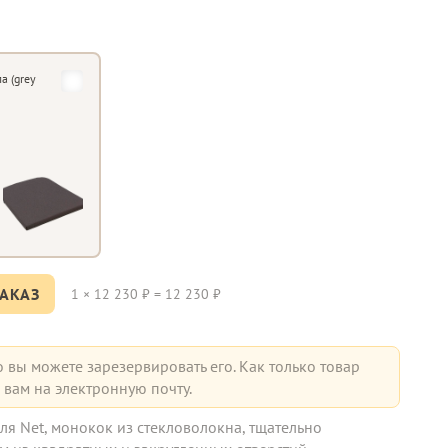
а (grey
АКАЗ
1
×
12 230
₽ =
12 230
₽
о вы можете зарезервировать его. Как только товар
вам на электронную почту.
ля Net, монокок из стекловолокна, тщательно