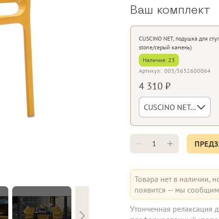
Ваш комплект
CUSCINO NET, подушка для стул
stone/серый камень)
Наличие:
23
Артикул:
003/3632600064
4 310 ₽
CUSCINO NET, подушка для стула (grey stone/серый камень)
ПРЕДЗ
Товара нет в наличии, н
появится — мы сообщим 
Утонченная релаксация д