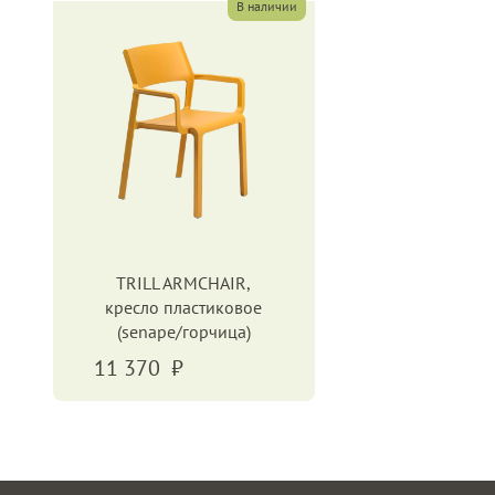
В наличии
TRILL ARMCHAIR,
кресло пластиковое
(senape/горчица)
11 370