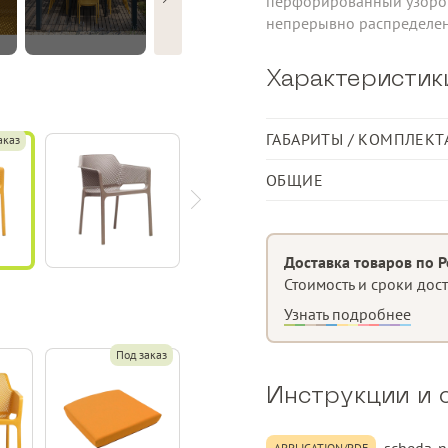
перфорированный узором
непрерывно распределен
Характеристик
ГАБАРИТЫ / КОМПЛЕКТ
аказ
Длина, см
ОБЩИЕ
Ширина, см
Кресло-моноблок
Высота, см
Материал
Доставка товаров по Р
Стоимость и сроки дос
Узнать подробнее
Матовая отделка
Под заказ
Оснащен нескользящими
Инструкции и 
Подушка доступна под за
Перерабатываемая смола
APPLICATION/PDF