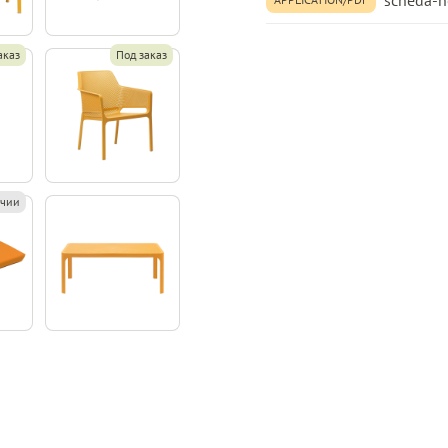
scheda-ne
Категория
аказ
Под заказ
Материал изделия
Тип поверхности/
плетения
Спинка
ичии
Подлокотник
Разрешённая
нагрузка до
Подушка
Штабелируются
(Стопируются)