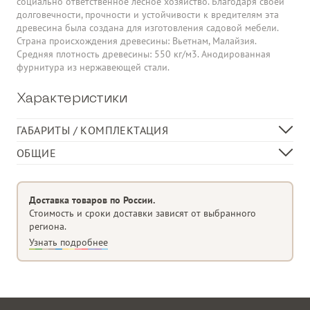
социально ответственное лесное хозяйство. Благодаря своей
долговечности, прочности и устойчивости к вредителям эта
древесина была создана для изготовления садовой мебели.
Страна происхождения древесины: Вьетнам, Малайзия.
Средняя плотность древесины: 550 кг/м3. Анодированная
фурнитура из нержавеющей стали.
Характеристики
ГАБАРИТЫ / КОМПЛЕКТАЦИЯ
Размер, мм
Ø1500х750
ОБЩИЕ
Размер упаковки, мм
1540х1540х1150
Категория
Обеденный стол
Материал изделия
Дерево
Доставка товаров по России.
Форма изделия
Круглая форма
Стоимость и сроки доставки зависят от выбранного
региона.
Узнать подробнее