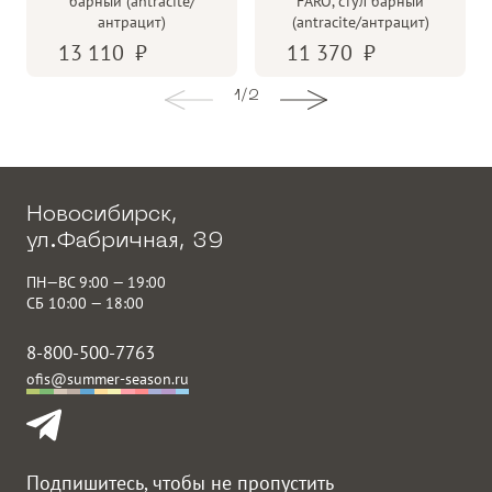
барный (antracite/
FARO, стул барный
антрацит)
(antracite/антрацит)
13 110
11 370
1
/
2
Новосибирск,
ул.Фабричная, 39
ПН—ВС 9:00 — 19:00
СБ 10:00 — 18:00
8-800-500-7763
ofis@summer-season.ru
Подпишитесь, чтобы не пропустить