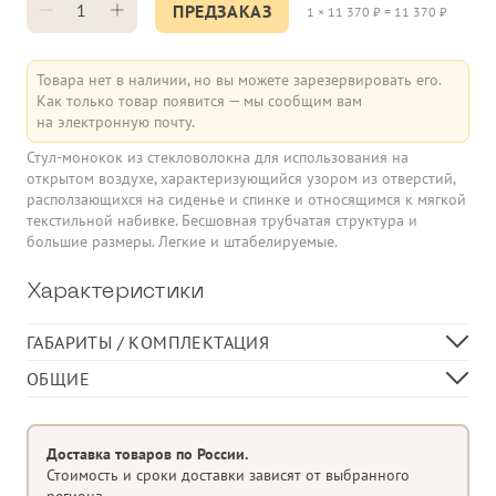
ПРЕДЗАКАЗ
1
×
11 370
₽ =
11 370
₽
Товара нет в наличии, но вы можете зарезервировать его.
Как только товар появится — мы сообщим вам
на электронную почту.
Стул-монокок из стекловолокна для использования на
открытом воздухе, характеризующийся узором из отверстий,
расползающихся на сиденье и спинке и относящимся к мягкой
текстильной набивке. Бесшовная трубчатая структура и
большие размеры. Легкие и штабелируемые.
Характеристики
ГАБАРИТЫ / КОМПЛЕКТАЦИЯ
Длина, см
49
ОБЩИЕ
Ширина, см
51
Моноблочный табурет
Высота, см
97
Материал
полипропиленовое стекловолокно,
Доставка товаров по России.
обработанное анти-УФ и окрашенное
Стоимость и сроки доставки зависят от выбранного
в массе