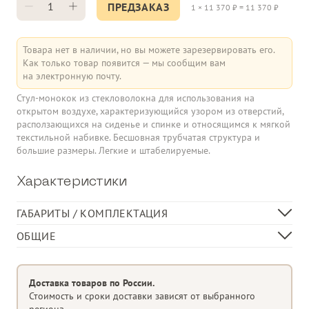
ПРЕДЗАКАЗ
1
×
11 370
₽ =
11 370
₽
Товара нет в наличии, но вы можете зарезервировать его.
Как только товар появится — мы сообщим вам
на электронную почту.
Стул-монокок из стекловолокна для использования на
открытом воздухе, характеризующийся узором из отверстий,
расползающихся на сиденье и спинке и относящимся к мягкой
текстильной набивке. Бесшовная трубчатая структура и
большие размеры. Легкие и штабелируемые.
Характеристики
ГАБАРИТЫ / КОМПЛЕКТАЦИЯ
Длина, см
49
ОБЩИЕ
Ширина, см
51
Моноблочный табурет
Высота, см
97
Материал
полипропиленовое стекловолокно,
Доставка товаров по России.
обработанное анти-УФ и окрашенное
Стоимость и сроки доставки зависят от выбранного
в массе