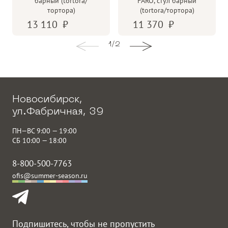
барный (tortora/
FARO, стул барный
тортора)
(tortora/тортора)
13 110
11 370
1
/
2
Новосибирск,
ул.Фабричная, 39
ПН—ВС 9:00 — 19:00
СБ 10:00 — 18:00
8-800-500-7763
ofis@summer-season.ru
Подпишитесь, чтобы не пропустить